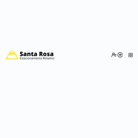
Tempo de permanência:
O usuário poderá permanecer na mesma vaga por até
2 horas, após este período o veículo deverá trocar de
vaga.
Valores:
Pagamento do período de estacionamento, deve ser
feito de forma antecipada, evitando assim que o
usuário receba uma TARIFA DE PÓS PAGAMENTO.